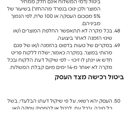
ביטול (דמי המשלוח אינם חלק ממחיר
המוצר ולכן ינוכו בנפרד מההחזר) בשיעור של
5% מסכום העסקה או 100 ש"ח, לפי הנמוך
מביניהם.
בכל מקרה לא תתאפשר החלפת המוצרים ו/או
שינוי הזמנה לאחר ביצועה.
במקרים של טעות בדפוס בהזמנה ו/או של פגם
מהותי במוצר. במקרה כאמור, ישלח ללקוח פריט
חדש או יינתן לו זיכוי – לפי שיקול דעת הלקוח ובכל
מקרה לא יאוחר מ-14 ימים מיום קבלת המשלוח.
ביטול רכישה מצד העסק
העסק יהא רשאי, על פי שיקול דעתו הבלעדי, בשל
כל סיבה, ובכל עת, לבטל או להפסיק עסקה ו/או
מכירה ו/או לבטל הזמנה, כולה או חלקה, ו/או את
פעילות האתר, כולו או חלקו.
הודעה על ביטול או הפסקה מעין זה תימסר