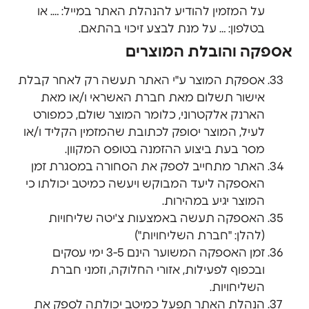
על המזמין להודיע להנהלת האתר במייל: …. או
בטלפון: … על מנת לבצע זיכוי בהתאם.
אספקה והובלת המוצרים
אספקת המוצר ע"י האתר תעשה רק לאחר קבלת
אישור תשלום מאת חברת האשראי ו/או מאת
הארנק אלקטרוני, כלומר המוצר שולם, כמפורט
לעיל, המוצר יסופק לכתובת שהמזמין הקליד ו/או
מסר בעת ביצוע ההזמנה בטופס המקוון.
האתר מתחייב לספק את הסחורה במסגרת זמן
האספקה ליעד המבוקש ויעשה כמיטב יכולתו כי
המוצר יגיע במהירות.
האספקה תעשה באמצעות צ'יטה שליחויות
(להלן: "חברת השליחויות")
זמן האספקה המשוער הינם 3-5 ימי עסקים
ובכפוף לפעילות, אזורי החלוקה, וזמני חברת
השליחויות.
הנהלת האתר תפעל כמיטב יכולתה לספק את